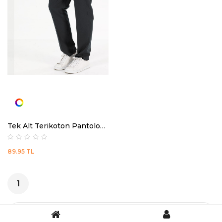
Tek Alt Terikoton Pantolonlar
89.95
TL
1
5 sonuçtan 0 – 12 arası gösteriliyor