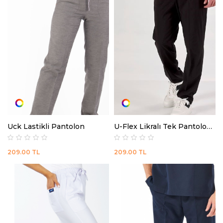
Uck Lastikli Pantolon
U-Flex Likralı Tek Pantolon (İnce Kumaş)
209.00
TL
209.00
TL